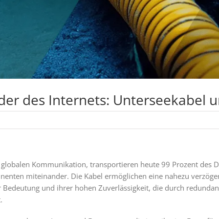
der des Internets: Unterseekabel 
r globalen Kommunikation, transportieren heute 99 Prozent des 
inenten miteinander. Die Kabel ermöglichen eine nahezu verzöge
r Bedeutung und ihrer hohen Zuverlässigkeit, die durch redunda
.