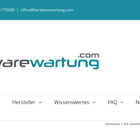
20 775089
|
office@hardwarewartung.com
Hersteller
Wissenswertes
FAQ
N
Startseite
»
Die unsich