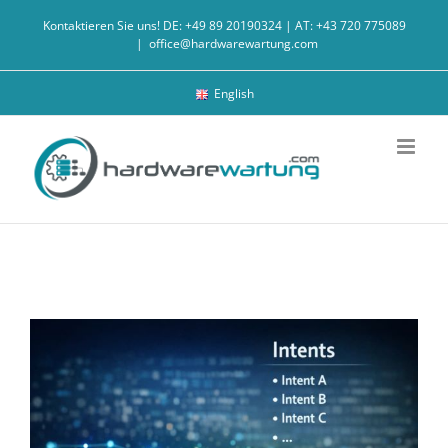
Zum
Kontaktieren Sie uns! DE: +49 89 20190324 | AT: +43 720 775089
Inhalt
|
office@hardwarewartung.com
springen
English