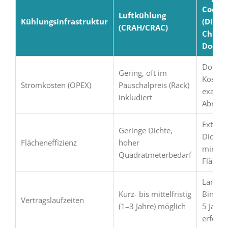
Coolin
Luftkühlung
Kühlungsinfrastruktur
(Direct
(CRAH/CRAC)
Chip, 
Door)
Domina
Gering, oft im
Kostenf
Stromkosten (OPEX)
Pauschalpreis (Rack)
exakte
inkludiert
Abrech
Extrem
Geringe Dichte,
Dichte,
Flächeneffizienz
hoher
minimi
Quadratmeterbedarf
Fläche
Langfri
Kurz- bis mittelfristig
Bindung
Vertragslaufzeiten
(1–3 Jahre) möglich
5 Jahre
erforde