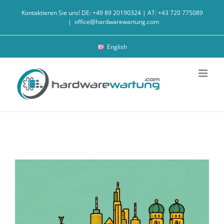
Zum
Kontaktieren Sie uns! DE: +49 89 20190324 | AT: +43 720 775089
Inhalt
|
office@hardwarewartung.com
springen
English