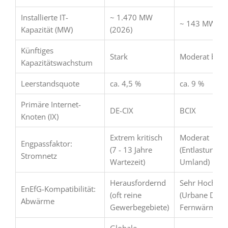
Installierte IT-
~ 1.470 MW
~ 143 MW
Kapazität (MW)
(2026)
Künftiges
Stark
Moderat bis S
Kapazitätswachstum
Leerstandsquote
ca. 4,5 %
ca. 9 %
Primäre Internet-
DE-CIX
BCIX
Knoten (IX)
Extrem kritisch
Moderat
Engpassfaktor:
(7 - 13 Jahre
(Entlastung d
Stromnetz
Wartezeit)
Umland)
Herausfordernd
Sehr Hoch
EnEfG-Kompatibilität:
(oft reine
(Urbane Dicht
Abwärme
Gewerbegebiete)
Fernwärmene
Globale