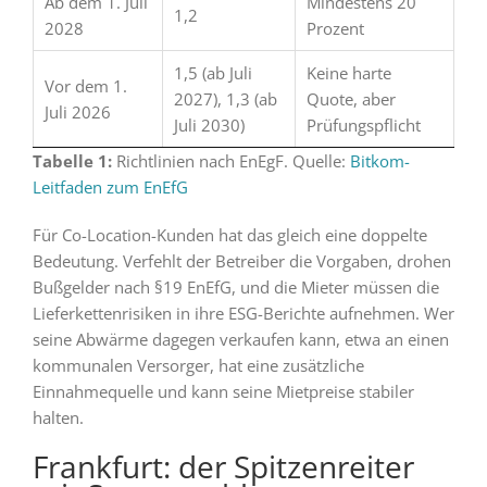
Ab dem 1. Juli
Mindestens 20
1,2
2028
Prozent
1,5 (ab Juli
Keine harte
Vor dem 1.
2027), 1,3 (ab
Quote, aber
Juli 2026
Juli 2030)
Prüfungspflicht
Tabelle 1:
Richtlinien nach EnEgF. Quelle:
Bitkom-
Leitfaden zum EnEfG
Für Co-Location-Kunden hat das gleich eine doppelte
Bedeutung. Verfehlt der Betreiber die Vorgaben, drohen
Bußgelder nach §19 EnEfG, und die Mieter müssen die
Lieferkettenrisiken in ihre ESG-Berichte aufnehmen. Wer
seine Abwärme dagegen verkaufen kann, etwa an einen
kommunalen Versorger, hat eine zusätzliche
Einnahmequelle und kann seine Mietpreise stabiler
halten.
Frankfurt: der Spitzenreiter