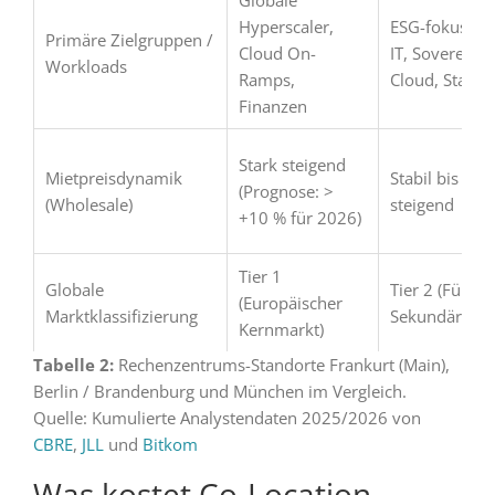
Hyperscaler,
ESG-fokussier
Primäre Zielgruppen /
Cloud On-
IT, Sovereign
Workloads
Ramps,
Cloud, Startu
Finanzen
Stark steigend
Mietpreisdynamik
Stabil bis leic
(Prognose: >
(Wholesale)
steigend
+10 % für 2026)
Tier 1
Globale
Tier 2 (Führe
(Europäischer
Marktklassifizierung
Sekundärmark
Kernmarkt)
Tabelle 2:
Rechenzentrums-Standorte Frankurt (Main),
Berlin / Brandenburg und München im Vergleich.
Quelle: Kumulierte Analystendaten 2025/2026 von
CBRE
,
JLL
und
Bitkom
Was kostet Co-Location