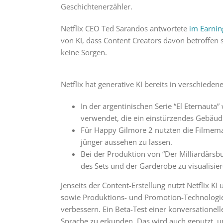
Geschichtenerzähler.
Netflix CEO Ted Sarandos antwortete
im Earnin
von KI, dass Content Creators davon betroffen
keine Sorgen.
Netflix hat generative KI bereits in verschiede
In der argentinischen Serie “El Eternauta
verwendet, die ein einstürzendes Gebäude
Für Happy Gilmore 2 nutzten die Filmema
jünger aussehen zu lassen.
Bei der Produktion von “Der Milliardärsb
des Sets und der Garderobe zu visualisier
Jenseits der Content-Erstellung nutzt Netflix K
sowie Produktions- und Promotion-Technologie.
verbessern. Ein Beta-Test einer konversationell
Sprache zu erkunden. Das wird auch genutzt, 