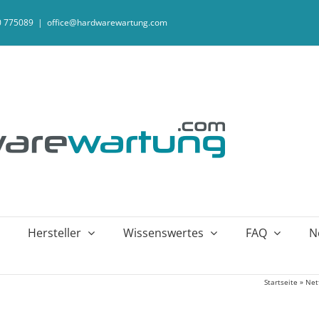
20 775089
|
office@hardwarewartung.com
Hersteller
Wissenswertes
FAQ
N
Startseite
»
Net