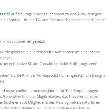
gs Call
auf die Frage eines Teilnehmers zu den Auswirkungen
 sein könnten. Um die TV- und Filmbranche mache er sich jedoch
nen Produktionen eingesetzt:
” wurde generative KI erstmals für Aufnehmen im einer Szene
 zeigt.
cher generative KI, um Charaktere in der Eröffnungsszene
unker” wurde KI in der Vorabproduktion eingesetzt, um Designs
en.
I und maschinelles Lernen seit Jahren für Titel-Empfehlungen
 Generative KI bietet Möglichkeiten, das Nutzererlebnis zu
en Suche erlaubt Mitgliedern, den Katalog mittels natürlicher
um Promotion-Materialien in verschiedene Sprachen zu