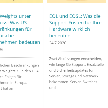
Weights unter
EOL und EOSL: Was die
uss: Was US-
Support-Fristen für Ihre
ränkungen für
Hardware wirklich
äische
bedeuten
nehmen bedeuten
24.7.2026
26
Zwei Abkürzungen entscheiden,
wie lange Sie Support, Ersatzteile
lichen Beschränkungen
und Sicherheitsupdates für
n Weights KI in den USA
Server, Storage und Netzwerk
ch Folgen für
bekommen. Server, Switches
hmen in Europa.
und
ft hat am