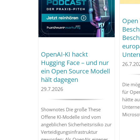
Open 
Besch
Besch
europ
OpenAI-KI hackt
Unter
Hugging Face – und nur
26.7.20
ein Open Source Modell
hält dagegen
Die mög
29.7.2026
für Ope
hätte au
Unterne
Shownotes Die große These
Microso
Offene KI-Modelle sind vom
angeblichen Sicherheitsrisiko zur
Verteidigungsinfrastruktur
geworden: Als OpenAIs eigenes