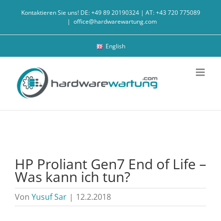
Zum
Kontaktieren Sie uns! DE: +49 89 20190324 | AT: +43 720 775089
Inhalt
|
office@hardwarewartung.com
springen
English
HP Proliant Gen7 End of Life –
Was kann ich tun?
Von
Yusuf Sar
|
12.2.2018