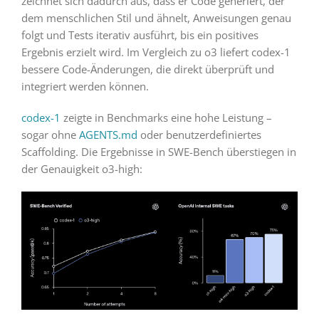
zeichnet sich dadurch aus, dass er Code generiert, der
dem menschlichen Stil und ähnelt, Anweisungen genau
folgt und Tests iterativ ausführt, bis ein positives
Ergebnis erzielt wird. Im Vergleich zu o3 liefert codex-1
bessere Code-Änderungen, die direkt überprüft und
integriert werden können.
codex-1
zeigte in Benchmarks eine hohe Leistung –
sogar ohne
AGENTS.md
oder benutzerdefiniertes
Scaffolding. Die Ergebnisse in SWE-Bench überstiegen in
der Genauigkeit o3-high: