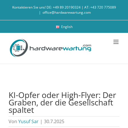
Zum
Kontaktieren Sie uns! DE: +49 89 20190324 | AT: +43 720 775089
Inhalt
|
office@hardwarewartung.com
springen
English
KI-Opfer oder High-Flyer: Der
Graben, der die Gesellschaft
spaltet
Von
Yusuf Sar
|
30.7.2025