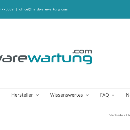
20 775089
|
office@hardwarewartung.com
Hersteller
Wissenswertes
FAQ
N
Startseite
»
Gl