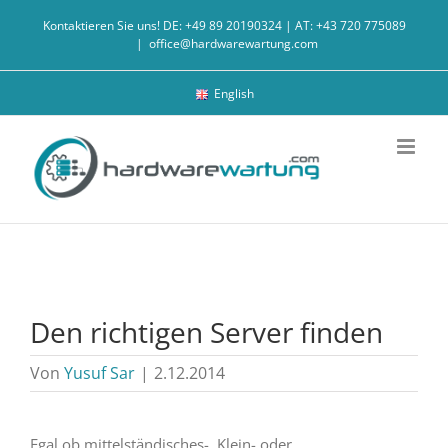
Zum
Kontaktieren Sie uns! DE: +49 89 20190324 | AT: +43 720 775089
Inhalt
|
office@hardwarewartung.com
springen
English
Den richtigen Server finden
Von
Yusuf Sar
|
2.12.2014
Egal ob mittelständisches-, Klein- oder